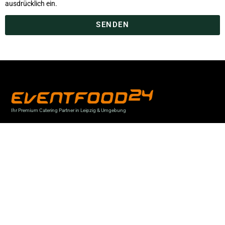
ausdrücklich ein.
SENDEN
Ihr Premium Catering Partner in Leipzig & Umgebung
Hafenstraße 14
04442 Zwenkau
0341 24 25 0410
kontakt@eventfood24.com
Beratungszeiten
Mo bis Do: 09:00 bis 16:00 Uhr
Fr: 09:00 bis 13:00 Uhr
sowie nach Vereinbarung