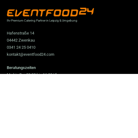
Ihr Premium Catering Partner in Leipzig & Umgebung
Hafenstraße 14
04442 Zwenkau
0341 24 25 0410
kontakt@eventfood24.com
Beratungszeiten
Mo bis Do: 09:00 bis 16:00 Uhr
Fr: 09:00 bis 13:00 Uhr
sowie nach Vereinbarung
Nützliche Links
AGB
Datenschutzerklärung
Erklärung zur Barrierefreiheit
Impressum